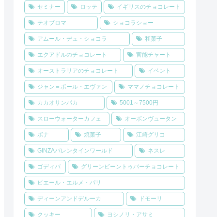
セミナー
ロッテ
イギリスのチョコレート
テオブロマ
ショコラショー
アムール・デュ・ショコラ
和菓子
エクアドルのチョコレート
官能チャート
オーストラリアのチョコレート
イベント
ジャン＝ポール・エヴァン
ママノチョコレート
カカオサンパカ
5001～7500円
スローウォーターカフェ
オーボンヴュータン
ボナ
焼菓子
江崎グリコ
GINZAバレンタインワールド
ネスレ
ゴディバ
グリーンビーントゥバーチョコレート
ピエール・エルメ・パリ
ディーンアンドデルーカ
ドモーリ
クッキー
ヨシノリ・アサミ