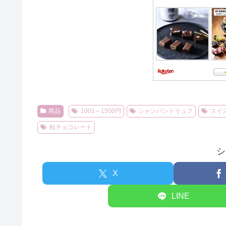
商品
1001～1500円
シャンパントリュフ
スイ
粒チョコレート
シ
X
LINE