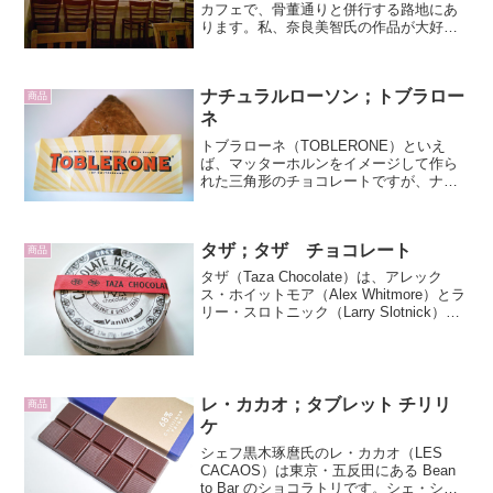
カフェで、骨董通りと併行する路地にあ
ります。私、奈良美智氏の作品が大好き
で、こちらはなんと、奈良氏+ grafプロデ
ュースのカフェなのです。奈良氏の作品
が好きな方には、うれしい演出がたく
ナチュラルローソン；トブラロー
さ...
商品
ネ
トブラローネ（TOBLERONE）といえ
ば、マッターホルンをイメージして作ら
れた三角形のチョコレートですが、ナチ
ュラルローソンのベーカリーコーナーに
並んでいたのは、紛れもなくトブラロー
ネのパッケージをまとったデニッシュで
タザ；タザ チョコレート
した。ナチュラルロー...
商品
タザ（Taza Chocolate）は、アレック
ス・ホイットモア（Alex Whitmore）とラ
リー・スロトニック（Larry Slotnick）と
アレックスの妻キャスリーン・フルトン
（Kathleen Fulton）が2006年に共同設...
レ・カカオ；タブレット チリリ
商品
ケ
シェフ黒木琢麿氏のレ・カカオ（LES
CACAOS）は東京・五反田にある Bean
to Bar のショコラトリです。シェ・シマ