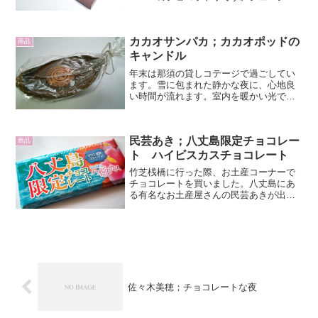
に勤めた後 7 年間フランスのLe
CacaotierやFAUCHON等で研鑽を積んで
帰国。その後、ピエール マ...
カカオサンパカ；カカオポッドの
商品
キャンドル
年末は那須の貸しコテージで過ごしてい
ます。雪に包まれた静かな夜に、心地良
い時間が流れます。室内を暖かい光で灯
すのは、お友達からのスペイン土産、ス
ペイン王室御用達のショコラトリカカオ
サンパカ（CACAO SAMPAKA）で購入
民芸あき；八丈島限定チョコレー
したカカオポッド...
商品
ト ハイビスカスチョコレート
竹芝桟橋に行った際、お土産コーナーで
チョコレートを買いました。八丈島にあ
る有名なお土産屋さんの民芸あきが出し
ているオリジナルチョコレートです。八
丈島限定チョコレート ハイビスカスチ
ョコレートです。八丈島の熱帯の海を思
わせるパッケージです。マ...
佐々木美穂；チョコレートな夜