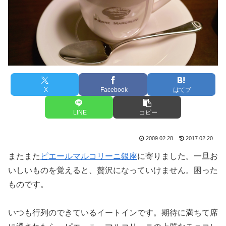
X
Facebook
はてブ
LINE
コピー
2009.02.28
2017.02.20
またまた
ピエールマルコリーニ銀座
に寄りました。一旦お
いしいものを覚えると、贅沢になっていけません。困った
ものです。
いつも行列のできているイートインです。期待に満ちて席