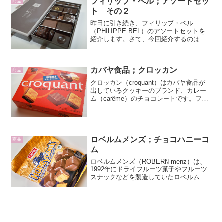
フィリップ・ベル；アソートセッ
商品
コレートという...
ト その２
昨日に引き続き、フィリップ・ベル
（PHILIPPE BEL）のアソートセットを
紹介します。さて、今回紹介するのは、
箱の中段に並んでいる、こちらの5種類で
す。左上から時計回りに進みます。まず
は真ん中にぽっこりと丸いふくらみのあ
カバヤ食品；クロッカン
るビターチョコレ...
商品
クロッカン（croquant）はカバヤ食品が
出しているクッキーのブランド、カレー
ム（carême）のチョコレートです。フラ
ンス語で「カリカリとした」という意味
です。赤い箱のパッケージです。印刷に
立体感があって触り心地に高級感が漂い
ます。サラ...
ロベルムメンズ；チョコハニーコ
商品
ム
ロベルムメンズ（ROBERN menz）は、
1992年にドライフルーツ菓子やフルーツ
スナックなどを製造していたロベルム社
と、ナッツ・ゼリーを使ったチョコレー
ト菓子製造会社のメンズ社が合併した、
オーストラリアでは有名な製菓メーカー
です。プラザ...