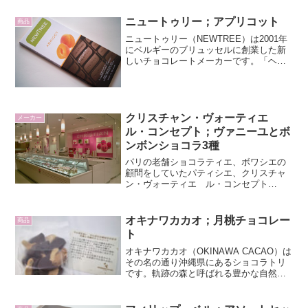
ニュートゥリー；アプリコット
商品
ニュートゥリー（NEWTREE）は2001年
にベルギーのブリュッセルに創業した新
しいチョコレートメーカーです。「ヘル
ス・コンシャスな人々に向けた美味し
さ」をテーマに機能性チョコレートとい
う新しいチョコレートの世界を見せてく
れます。ニュートゥ...
クリスチャン・ヴォーティエ
メーカー
ル・コンセプト；ヴァニーユとボ
ンボンショコラ3種
パリの老舗ショコラティエ、ボワシエの
顧問をしていたパティシエ、クリスチャ
ン・ヴォーティエ ル・コンセプト
（Christian Vautier Le Concept）が日本に
店舗を構えたのは福岡博多でした。地下
鉄中洲川端駅は博多チョコレート発...
オキナワカカオ；月桃チョコレー
商品
ト
オキナワカカオ（OKINAWA CACAO）は
その名の通り沖縄県にあるショコラトリ
です。軌跡の森と呼ばれる豊かな自然と
美しい海とのコントラストの中に宿る沖
縄の文化。チヌグスイ（命薬）と言われ
る沖縄の恵み、島の人の温かい心をチョ