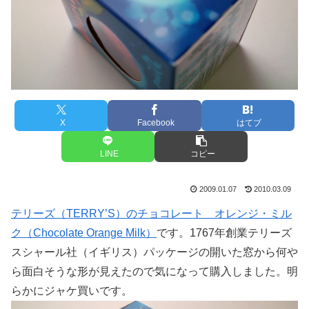
X
Facebook
はてブ
LINE
コピー
2009.01.07
2010.03.09
テリーズ（TERRY’S）のチョコレート オレンジ・ミル
ク（Chocolate Orange Milk）
です。1767年創業テリーズ
スシャール社（イギリス）パッケージの開いた窓から何や
ら面白そうな形が見えたので気になって購入しました。明
らかにジャケ買いです。