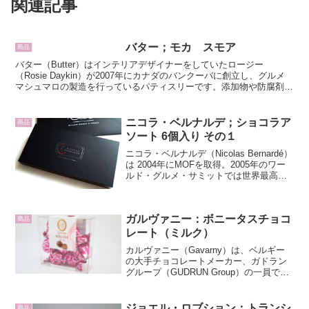
関連記事
バター；モカ スモア
商品
バター（Butter）はインテリアデザイナーをしていたロージー
（Rosie Daykin）が2007年にカナダのバンクーバに創立し、グルメ
マシュマロの製造を行っているパティスリーです。添加物や防腐剤を
一切使わず、天然の香料と着色料のみを使用...
ニコラ・ベルナルデ；ショコラア
商品
ソート 6個入り その１
ニコラ・ベルナルデ（Nicolas Bernardé）
は 2004年にMOFを取得。2005年のワー
ルド・グルメ・サミットでは世界最高シ
ェフの一人に選出されました。コルドン
ブルーパリ本校や、日本でルノートルの
菓子学校で講師の経験があります。...
ガルヴァニー：ボニータスチョコ
商品
レート（ミルク）
カルヴァニー（Gavarny）は、ベルギー
の大手チョコレートメーカー、ガドラン
グループ（GUDRUN Group）の一員で、
洗練されたベルギーの貴族社会を象徴し
たカルヴァニー伯爵夫人（Miss Gavarny
de Belgique）をモチ...
ジョエル・ロブション；トランシ
商品