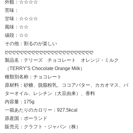
外観：☆☆☆☆
苦味：
甘味：☆☆☆☆
風味：☆☆
値段：☆☆
その他：割るのが楽しい
ღღღღღღღღღღღღღღღღღღღღღღღ
製品名：テリーズ チョコレート オレンジ・ミルク
（TERRY’S Chocolate Orange Milk）
種類別名称：チョコレート
原材料：砂糖、脱脂粉乳、ココアバター、カカオマス、バ
ターオイル、レシチン（大豆由来）、香料
内容量：175g
一箱あたりのカロリー：927.5kcal
原産国：ポーランド
販売元：クラフト・ジャパン（株）