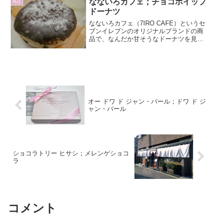
なないろカフェ；チョコホイップ
商品
ドーナツ
なないろカフェ（7IRO CAFE）というセ
ブンイレブンのオリジナルブランドの商
品で、なんだか甘そうなドーナツを見つ
けました。粉砂糖とクランチとチョコレ
ートがトッピングされた、なんだか豪華
な組み合わせ。ドーナツはイーストパン
のようなふわふわ...
オー ドワ ド ジャン・バール；ドワ ド ジ
ャン・バール
ショコラトリー ヒサシ；メレンゲショコ
ラ
コメント