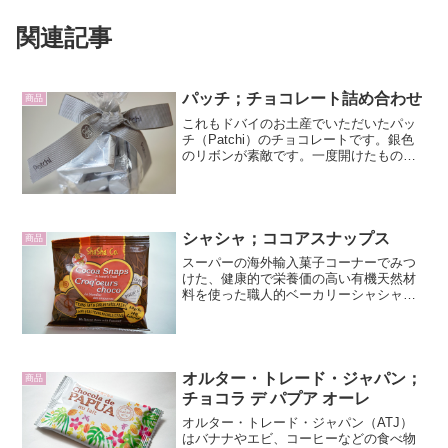
関連記事
パッチ；チョコレート詰め合わせ
商品
これもドバイのお土産でいただいたパッ
チ（Patchi）のチョコレートです。銀色
のリボンが素敵です。一度開けたものを
再び結びなおして撮影したので、少し不
恰好なのは許してください。入っている
チョコレートは2種類。パッチで銀色の包
み紙は初めてです...
シャシャ；ココアスナップス
商品
スーパーの海外輸入菓子コーナーでみつ
けた、健康的で栄養価の高い有機天然材
料を使った職人的ベーカリーシャシャ社
（Shasha）のココアスナップス（Cocoa
Snaps）です。袋の表面にトランス脂肪
酸とコレステロールが含まれない（Trans
...
オルター・トレード・ジャパン；
商品
チョコラ デ パプア オーレ
オルター・トレード・ジャパン（ATJ）
はバナナやエビ、コーヒーなどの食べ物