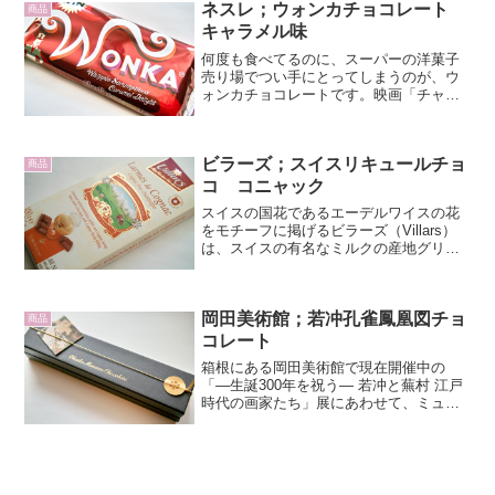
ネスレ；ウォンカチョコレート
躍されている方だ...
商品
キャラメル味
何度も食べてるのに、スーパーの洋菓子
売り場でつい手にとってしまうのが、ウ
ォンカチョコレートです。映画「チャー
リーとチョコレート工場」を見ながら食
べると、さらにおいしいのよね。あら
ら、今年から準チョコレートになってし
ビラーズ；スイスリキュールチョ
まったのですね。カカオ豆の...
商品
コ コニャック
スイスの国花であるエーデルワイスの花
をモチーフに掲げるビラーズ（Villars）
は、スイスの有名なミルクの産地グリュ
イエール地方に1901年にカイザー・ヴィ
ルヘルム（Wilhelm Kaiser）氏が創立しま
した。ヨーロッパの多くの王室御用...
岡田美術館；若冲孔雀鳳凰図チョ
商品
コレート
箱根にある岡田美術館で現在開催中の
「—生誕300年を祝う— 若冲と蕪村 江戸
時代の画家たち」展にあわせて、ミュー
ジアムショップでショコラティエ三浦直
樹シェフが手がけた若冲孔雀鳳凰図チョ
コレートが販売されています。若冲とい
えば、今年の春に上野...