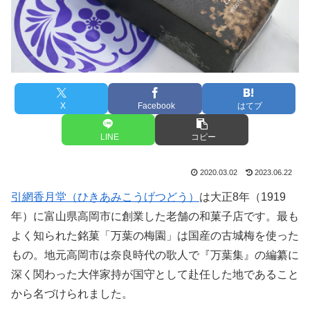
X
Facebook
はてブ
LINE
コピー
2020.03.02
2023.06.22
引網香月堂（ひきあみこうげつどう）
は大正8年（1919
年）に富山県高岡市に創業した老舗の和菓子店です。最も
よく知られた銘菓「万葉の梅園」は国産の古城梅を使った
もの。地元高岡市は奈良時代の歌人で『万葉集』の編纂に
深く関わった大伴家持が国守として赴任した地であること
から名づけられました。