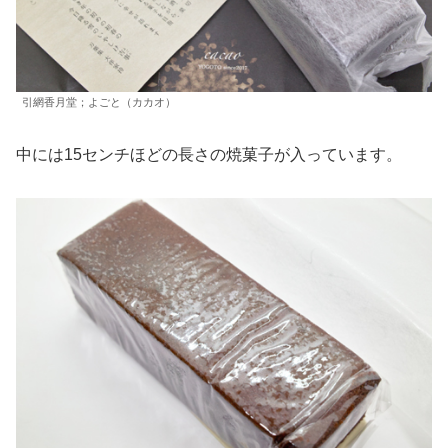
引網香月堂；よごと（カカオ）
中には15センチほどの長さの焼菓子が入っています。