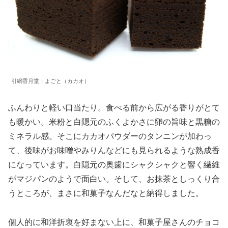
引網香月堂；よごと（カカオ）
ふんわりと軽い口当たり。食べる前から広がる香りがとて
も暖かい。米粉と白隠元のふくよかさに卵の旨味と黒糖の
ミネラル感。そこにカカオパウダーのタンニンが加わっ
て、後味がお味噌やみりんなどにも見られるような熟成香
になっています。白隠元の奥歯にシャクシャクと響く繊維
がマジパンのようで面白い。そして、お抹茶としっくり合
うところが、まさに和菓子なんだなと納得しました。
個人的に和洋折衷を好まない上に、和菓子屋さんのチョコ