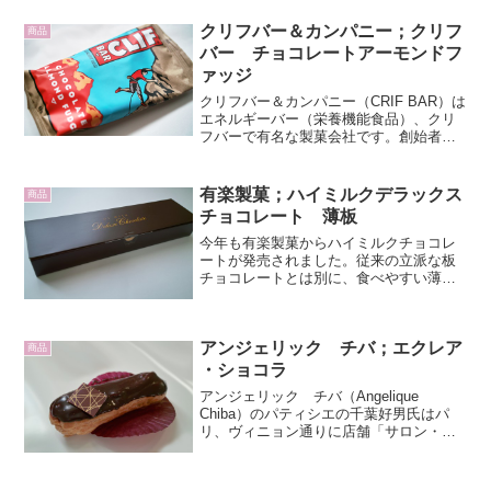
クリフバー＆カンパニー；クリフ
商品
バー チョコレートアーモンドフ
ァッジ
クリフバー＆カンパニー（CRIF BAR）は
エネルギーバー（栄養機能食品）、クリ
フバーで有名な製菓会社です。創始者ゲ
イリー・エリクソン（Gary Erickson）は
1992年に父クリフォード（Clifford）にち
なんだ名前のエネルギーバ...
有楽製菓；ハイミルクデラックス
商品
チョコレート 薄板
今年も有楽製菓からハイミルクチョコレ
ートが発売されました。従来の立派な板
チョコレートとは別に、食べやすい薄板
タイプが販売されることになりました。
ハイミルクデラックスチョコレートは有
楽製菓の工場直販に限られ、市販されま
アンジェリック チバ；エクレア
せん。入手は、工場の窓口...
商品
・ショコラ
アンジェリック チバ（Angelique
Chiba）のパティシエの千葉好男氏はパ
リ、ヴィニョン通りに店舗「サロン・
ド・テ・アンジェリック」を構える日本
人初の「フランス料理アカデミー会員」
で、現在「料理百科事典」専門部会で活