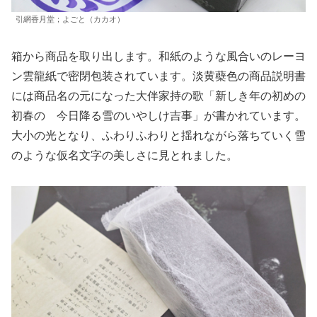
引網香月堂；よごと（カカオ）
箱から商品を取り出します。和紙のような風合いのレーヨ
ン雲龍紙で密閉包装されています。淡黄蘗色の商品説明書
には商品名の元になった大伴家持の歌「新しき年の初めの
初春の 今日降る雪のいやしけ吉事」が書かれています。
大小の光となり、ふわりふわりと揺れながら落ちていく雪
のような仮名文字の美しさに見とれました。