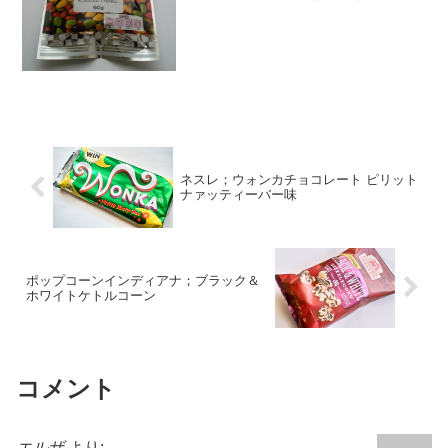
っしりとした重さが、ちょっとうれし
い。袋を開けると色とりどりの雫型の
粒。中国に行くと必ず買ってるひまわり
の種（こっちは殻付き）ですが...
ネスレ；ウォンカチョコレート ピリット
ナァッティーバー味
ポップコーンインディアナ；ブラック＆
ホワイトケトルコーン
コメント
エルザ
より: