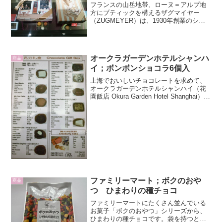
フランスの山岳地帯、ローヌ＝アルプ地
方にブティックを構えるザグマイヤー
（ZUGMEYER）は、1930年創業のショ
コラトリー。3代に渡って引き継がれた製
法と高い技術力は本場フランスでも定評
があります。ひとつひとつ丁寧に作られ
るショコラは素材...
オークラガーデンホテルシャンハ
商品
イ；ボンボンショコラ6個入
上海でおいしいチョコレートを求めて、
オークラガーデンホテルシャンハイ（花
園飯店 Okura Garden Hotel Shanghai）1
階にある、バロック式建築をそのまま生
かした雰囲気のある空間が落ち着けるコ
ーヒーショップ、ローズでボンボ...
ファミリーマート；ボクのおや
商品
つ ひまわりの種チョコ
ファミリーマートにたくさん並んでいる
お菓子「ボクのおやつ」シリーズから、
ひまわりの種チョコです。袋を持つとず