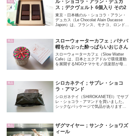
ル・ショコラ・アラン・デュカ
商品
ス；デクヴェルト 6個入り その2
東京・日本橋のル・ショコラ・アラン・
デュカス（Le Chocolat Alain Ducasse
Japon）は、フランス、モナコ、ロンドン
など世界各地でレストランを経営するア
ラン・デュカス（Alain Ducasse）氏が手
掛けたチョコレ...
スローウォーターカフェ；パナバ
商品
帽をかぶった酔っぱらいおじさん
スローウォーターカフェ（Slow Watter
Cafe）は、日本とエクアドルで環境運動
を展開するNGOナマケモノ倶楽部が母体
となっている企業です。エクアドルから
のフェアトレード商品と、ハチドリ印の
エコグッズを取り扱っています。スロー
シロカネテイ；サブレ・ショコ
ウォー...
商品
ラ・アマンド
シロガネテイ（SHIROKANETEI）でサブ
レ・ショコラ・アマンドを買いました。
シックなパッケージで気品があります
が、ロゴが読みにくいのが難点です。表
面に細かな溝があり、サブレにしては高
級感が漂います。きれいな四角がパウン
ザグマイヤー；サンク・ショワズ
ドケーキを思わせ...
商品
ィール