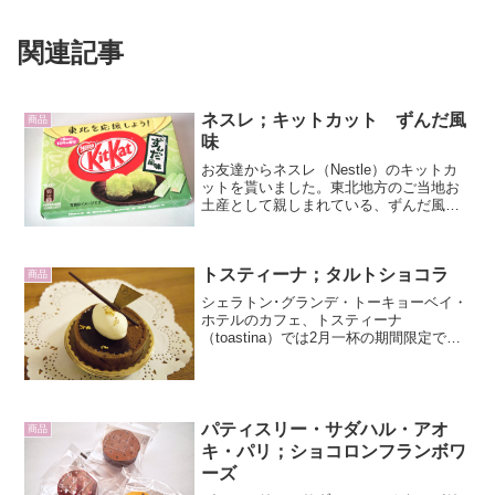
関連記事
ネスレ；キットカット ずんだ風
商品
味
お友達からネスレ（Nestle）のキットカ
ットを貰いました。東北地方のご当地お
土産として親しまれている、ずんだ風味
です。購入すると、一商品あたり10円が
東日本大震災の義援金として寄付される
東北応援商品です。ずんだとは、枝豆を
トスティーナ；タルトショコラ
すりつぶした東北...
商品
シェラトン･グランデ・トーキョーベイ・
ホテルのカフェ、トスティーナ
（toastina）では2月一杯の期間限定で、
バレンタインデーにちなんだチョコレー
トをたっぷり使ったスイーツが並んでい
ました。中でも塩を使ったキャラメルク
リームなどで大人の味...
パティスリー・サダハル・アオ
商品
キ・パリ；ショコロンフランボワ
ーズ