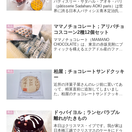
パティスリー・サダハル・アオキ・パリ
（pâtisserie Sadaharu AOKI paris）は世
界に誇る日本人パティシエ青木定治氏の
ブランドです。余計なものを削ぎ落とし
ていく負のミニマリズムというよりも、
手を加えることによって、素材...
ママノチョコレート；アリバチョ
商品
コスコーン2種12個セット
ママノチョコレート（MAMANO
CHOCOLATE）は、東京の赤坂見附にブ
ティックを構えるエクアドル産のファイ
ンカカオ、アリバ種専門のチョコレート
店です。そんなチョコレート専門店でス
コーンを通販しました。アリバチョコス
コーン2種12個セッ...
柏屋；チョコレートサンドクッキ
商品
ー
近所の洋菓子屋さんのレジ前に置いてあ
って、精算直前に追加してしまいまし
た。柏屋のチョコレートサンドクッキー
です。袋の中に透明なプラスチックトレ
イに支えられて、2枚のビスケットが入っ
ています。直径11センチの大きな薄焼き
ドゥバイヨル；ランセパラブル
のビスケットでチョコレ...
商品
離れがたきもの
本日はクリスマス・イブです。我が家は
日本橋三越でクリスマスのケーキにドゥ