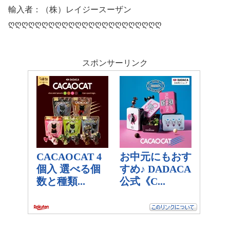
輸入者：（株）レイジースーザン
ღღღღღღღღღღღღღღღღღღღღღღღ
スポンサーリンク