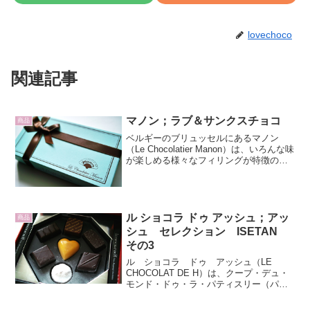
lovechoco
関連記事
マノン；ラブ＆サンクスチョコ
商品
ベルギーのブリュッセルにあるマノン
（Le Chocolatier Manon）は、いろんな味
が楽しめる様々なフィリングが特徴のチ
ョコレートを作っています。シェフのク
リスチャン・バンデンケルケン氏はチョ
コレートとクリームとの調和にこだわり
をも...
ル ショコラ ドゥ アッシュ；アッ
商品
シュ セレクション ISETAN
その3
ル ショコラ ドゥ アッシュ（LE
CHOCOLAT DE H）は、クープ・デュ・
モンド・ドゥ・ラ・パティスリー（パテ
ィスリー世界大会）を初めとする世界大
会に日本代表として参加し、数々の優勝