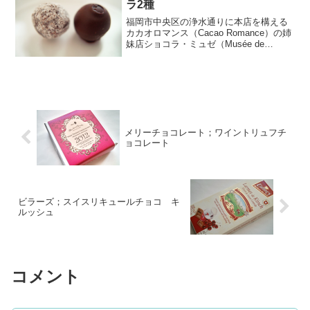
ラ2種
福岡市中央区の浄水通りに本店を構える
カカオロマンス（Cacao Romance）の姉
妹店ショコラ・ミュゼ（Musée de
Chocolat）は、天神駅地下街につながる
ファッションビル、イムズに入っていま
す。前回に引き続きショコラ・ミュゼ
で...
メリーチョコレート；ワイントリュフチ
ョコレート
ビラーズ；スイスリキュールチョコ キ
ルッシュ
コメント