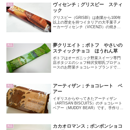
をもたらした辻口博啓氏が手がけるショ
ヴィセンチ；グリスビー スティ
商品
コラトリーです...
ック
グリスビー（GRISBÌ）は創業から100年
以上の歴史を持つイタリアの大手菓子メ
ーカーヴィセンチ（VICENZI）の焼き菓
子ブランドです。グリスビー スティッ
ク（GRISBÌ Stik）です。その名のとお
り、スティック型のお手軽サイズ。中
夢クリエイト；ポトフ やさいの
身...
商品
スティックチョコ ほうれん草
ポトフはオーガニック野菜スイーツ専門
店ポタジエのシェフ柿沢安耶氏プロデュ
ースのお野菜チョコレートブランドで
す。昨日のトマトに引き続き、やさいの
スティックチョコ（Vegetable
Chocolate）ほうれん草を紹介します。ホ
アーティザン；チョコレート ベ
ウレンソウ味の...
商品
アー
イギリスからやってきたアーティザン
（ARTISAN BISCUITS）のチョコレート
ベアー（MUDDY BEAR）です。手作りの
ナチュラルで高品質な素材を厳選し、伝
統の手法に裏打ちされた本物の味わいが
魅力です。このシリーズは他にバナナや
カカオロマンス；ボンボンショコ
ラズ...
商品