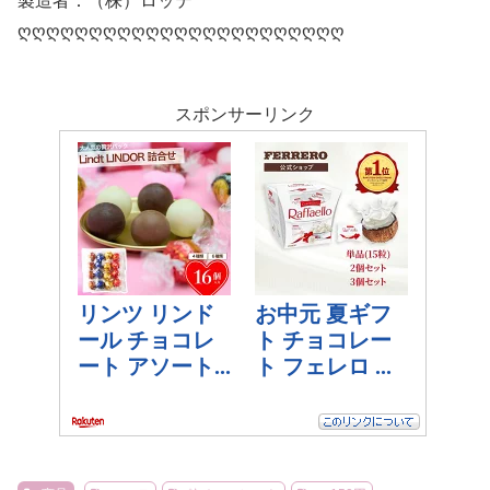
製造者：（株）ロッテ
ღღღღღღღღღღღღღღღღღღღღღღღ
スポンサーリンク