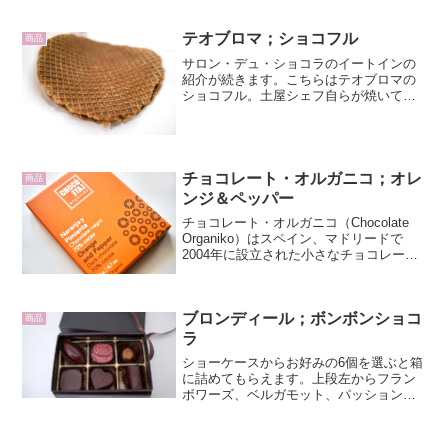
2018で押し合いへし合いし...
テオブロマ；ショコフル
商品
サロン・デュ・ショコラのイートインの
紹介が続きます。こちらはテオブロマの
ショコフル。土屋シェフ自らが焼いてく
ださってましたよ。商品説明によると
「チョコ味のゴーフル生地をカリッと焼
き上げ、中にクッキー生地入りのチョコ
レートクリームをサンド。つ...
チョコレート・オルガニコ；オレ
商品
ンジ＆ペッパー
チョコレート・オルガニコ（Chocolate
Organiko）はスペイン、マドリードで
2004年に設立された小さなチョコレート
工房です。オーナー自らが厳選したドミ
ニカ産の有機カカオ農園で栽培されたカ
カオ豆を使用し、ユニークで豊富な数の
ブロンディール；ボンボンショコ
フレ...
商品
ラ
ショーケースからお好みの6個を選ぶと箱
に詰めてもらえます。上段左からフラン
ボワーズ、ベルガモット、パッションフ
ルーツ、下段左から、サレ、クール、テ
です。ボンボンショコラがずらりと並ん
だショーケース前であれこれ迷いなが