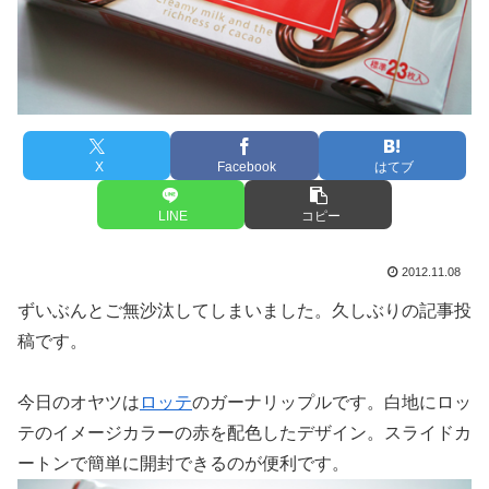
X
Facebook
はてブ
LINE
コピー
2012.11.08
ずいぶんとご無沙汰してしまいました。久しぶりの記事投
稿です。
今日のオヤツは
ロッテ
のガーナリップルです。白地にロッ
テのイメージカラーの赤を配色したデザイン。スライドカ
ートンで簡単に開封できるのが便利です。