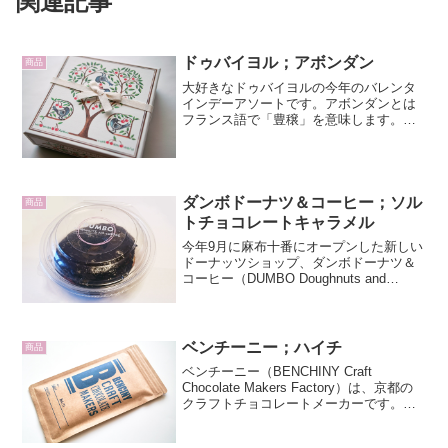
関連記事
ドゥバイヨル；アボンダン
商品
大好きなドゥバイヨルの今年のバレンタ
インデーアソートです。アボンダンとは
フランス語で「豊穣」を意味します。パ
ッケージには果実園で愛をささやく青い
鳥が描かれています。中にはダークガナ
ッシュとミルクガナッシュの2種類のボン
ボンショコラが入ってい...
ダンボドーナツ＆コーヒー；ソル
商品
トチョコレートキャラメル
今年9月に麻布十番にオープンした新しい
ドーナッツショップ、ダンボドーナツ＆
コーヒー（DUMBO Doughnuts and
Coffee）は、ホームメイドにこだわっ
た、大人の味わいのリッチなNYCドーナ
ツです。店内のショーウィンドウにはカ
ラ...
ベンチーニー；ハイチ
商品
ベンチーニー（BENCHINY Craft
Chocolate Makers Factory）は、京都の
クラフトチョコレートメーカーです。バ
レンタインデーシーズンに清澄白河で開
かれたクラフトチョコレートマーケット