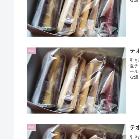
な濃
テ
商品
引き
夏チ
ール
な濃
テ
商品
引き