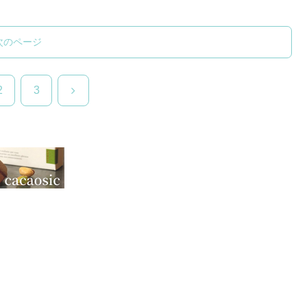
次のページ
次
2
3
へ