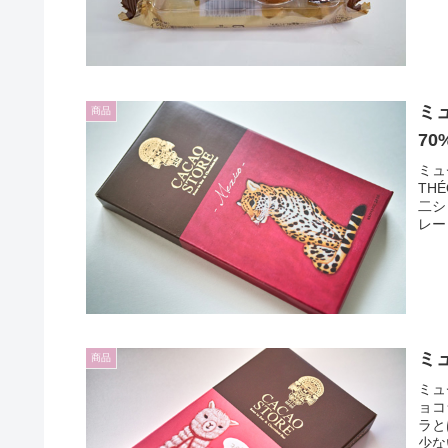
ミ
商品
70
ミュ
TH
二シ
レー
ミ
商品
ミュ
ョコ
ラと
少な