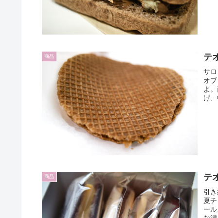
テ
商品
サロ
オブ
よ。
げ、
テ
商品
引き
夏チ
ール