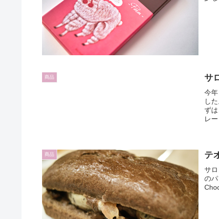
サ
商品
今年
した
ずは
レー
テ
商品
サロ
のパン
Cho