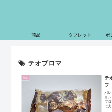
商品
タブレット
ボ
テオブロマ
テ
商品
フ
バレ
ョン
ブロ
に支