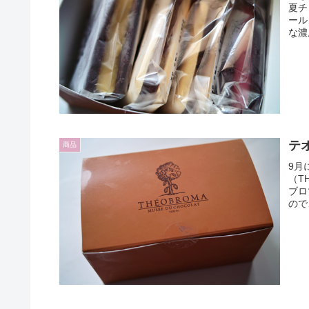
夏チ
ール
な濃
テ
商品
9月
（T
ブロ
ので