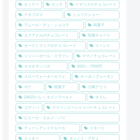
セミナー
ロッテ
イギリスのチョコレート
テオブロマ
ショコラショー
アムール・デュ・ショコラ
和菓子
エクアドルのチョコレート
官能チャート
オーストラリアのチョコレート
イベント
ジャン＝ポール・エヴァン
ママノチョコレート
カカオサンパカ
5001～7500円
スローウォーターカフェ
オーボンヴュータン
ボナ
焼菓子
江崎グリコ
GINZAバレンタインワールド
ネスレ
ゴディバ
グリーンビーントゥバーチョコレート
ピエール・エルメ・パリ
ディーンアンドデルーカ
ドモーリ
クッキー
ヨシノリ・アサミ