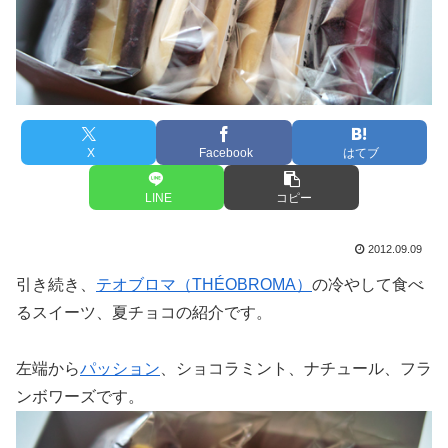
X
Facebook
はてブ
LINE
コピー
2012.09.09
引き続き、
テオブロマ（THÉOBROMA）
の冷やして食べ
るスイーツ、夏チョコの紹介です。
左端から
パッション
、ショコラミント、ナチュール、フラ
ンボワーズです。