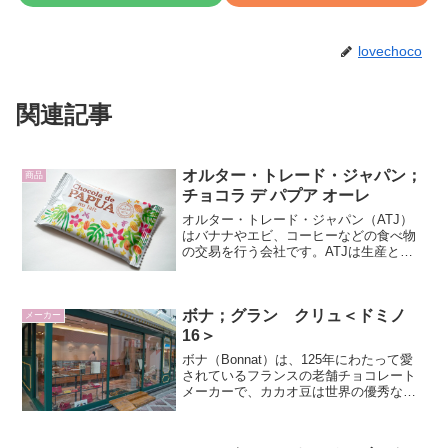
lovechoco
関連記事
オルター・トレード・ジャパン；
商品
チョコラ デ パプア オーレ
オルター・トレード・ジャパン（ATJ）
はバナナやエビ、コーヒーなどの食べ物
の交易を行う会社です。ATJは生産と消
費の場をつなぐ交易を通じて「現状とは
違う」、つまり「オルタナティブ」な社
会のしくみ、関係を作り出そうと、生協
ボナ；グラン クリュ＜ドミノ
や産直団体、市民団体...
メーカー
16＞
ボナ（Bonnat）は、125年にわたって愛
されているフランスの老舗チョコレート
メーカーで、カカオ豆は世界の優秀な契
約農園から買い付け、自家焙煎し、香料
やレシチンを使わない昔ながらの製法で
高品質なクーベルチュールを作っていま