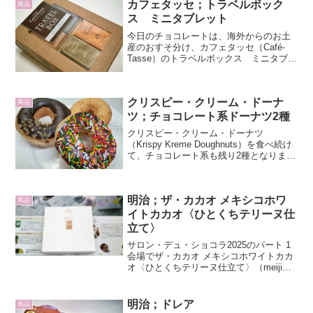
カフェタッセ；トラベルボック
す。そもそもフラ...
商品
ス ミニタブレット
今日のチョコレートは、海外からのお土
産のおすそ分け、カフェタッセ（Café-
Tasse）のトラベルボックス ミニタブレ
ットです。カフェタッセはフランス語で
コーヒーカップの意味。その名の通りコ
ーヒーとのフィーリングを追求したベル
クリスピー・クリーム・ドーナ
ギー産のチョコ...
商品
ツ；チョコレート系ドーナツ2種
クリスピー・クリーム・ドーナツ
（Krispy Kreme Doughnuts）を食べ続け
て、チョコレート系も残り2種となりまし
た。左上のがビーズハニー、手前のチョ
コレートがチョコレートグレーズドスプ
リンクルです。ビーズハニーは川崎ＢＥ
明治；ザ・カカオ メキシコホワ
店の限...
商品
イトカカオ〈ひとくちテリーヌ仕
立て〉
サロン・デュ・ショコラ2025のパート 1
会場でザ・カカオ メキシコホワイトカカ
オ〈ひとくちテリーヌ仕立て〉（meiji
THE Cacao MEXICO WHITE CACAO ）
を買いました。パッケージは紙製の蓋身
箱で、白と素を強調し...
明治；ドレア
商品