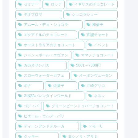
セミナー
ロッテ
イギリスのチョコレート
テオブロマ
ショコラショー
アムール・デュ・ショコラ
和菓子
エクアドルのチョコレート
官能チャート
オーストラリアのチョコレート
イベント
ジャン＝ポール・エヴァン
ママノチョコレート
カカオサンパカ
5001～7500円
スローウォーターカフェ
オーボンヴュータン
ボナ
焼菓子
江崎グリコ
GINZAバレンタインワールド
ネスレ
ゴディバ
グリーンビーントゥバーチョコレート
ピエール・エルメ・パリ
ディーンアンドデルーカ
ドモーリ
クッキー
ヨシノリ・アサミ