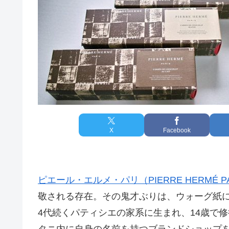
X
Facebook
ピエール・エルメ・パリ（PIERRE HERMÉ PA
敬される存在。その鬼才ぶりは、ウォーグ紙に
4代続くパティシエの家系に生まれ、14歳で
タニ内に自身の名前を持つブランドショップ