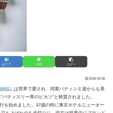
はてブ
LINE
コピー
2019.04.08
RIS）
は世界で愛され、同業パティシエ達からも畏
”パティスリー界のピカソ”と称賛されました。
修行を始めました。37歳の時に東京ホテルニューオー
を立ち上げたのを皮切りに、現在は世界中にブランド