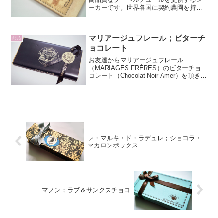
ーカーです。世界各国に契約農園を持
ち、栽培から豆の選定に至るまで徹底し
た品質管理をして製品作りをしていま
す。そして、ヴァローナの高品質なクー
マリアージュフレール；ビターチ
ベルチュールのラインナ...
商品
ョコレート
お友達からマリアージュフレール
（MARIAGES FRÈRES）のビターチョ
コレート（Chocolat Noir Amer）を頂きま
した。最近のバレンタインデー用語で言
えば、友チョコね。マリアージュフレー
ルはパリに本店を持つフランス流紅茶
の...
レ・マルキ・ド・ラデュレ；ショコラ・
マカロンボックス
マノン；ラブ＆サンクスチョコ