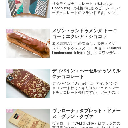
サタデイズチョコレート（Saturdays
Chocolate）は札幌市にあるビーントゥバ
ーチョコレートのブランドです。シング
ルオリジンの豆を使って豆の特製に合わ
せて自社の焙煎機でローストし、カカオ
豆とキビ砂糖をコンチングするだけでカ
メゾン・ランドゥメンヌ トーキ
カオ7...
商品
ョー；エクレア・ショコラ
港区麻布台にこの春新しく出来たメゾ
ン・ランドゥメンヌ トーキョー（Maison
Landemaine Tokyo）は、クロワッサンが
評判のブーランジェリー。六本木駅から
距離があり不便なところにあるにも関わ
らず、今も開店時間の朝7時から行列が...
ディバイン；ヘーゼルナッツミル
商品
クチョコレート
ディバイン（Divine）は、ディバインチ
ョコレート社はイギリスのフェアトレー
ドチョコレート会社ですが、ガーナのク
アパ・ココー（Kuapa Kokoo）農業者組
合が株式の45%を所有しています。つま
り、正真正銘のカカオ生産者達のブラン
ヴァローナ；タブレット・ドメー
ドと言...
商品
ヌ・グラン・クヴァ
ヴァローナ（VALRHONA）はフランスの
高品質なクーベルチュールを提供するメ