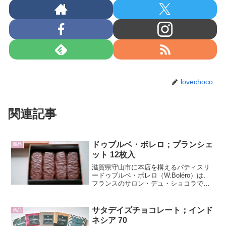
lovechoco
関連記事
ドゥブルベ・ボレロ；プランシェ
商品
ット 12枚入
滋賀県守山市に本店を構えるパティスリ
ードゥブルベ・ボレロ（W.Boléro）は、
フランスのサロン・デュ・ショコラで授
賞式が行われるC.C.C.で世界のショコテ
ィエ100名に選出されるなど、その実力は
世界が認めるもの。2025年のサロン・デ
サタデイズチョコレート；インド
商品
ュ...
ネシア 70