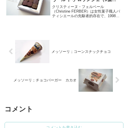
入） その2
クリスティーヌ・フェルベール
（Christine FERBER）は女性菓子職人パ
ティシエールの先駆者的存在で、1998年
にシャンぺラー&パティシエ連盟最高パテ
ィシエ賞を受賞しました。2017年9月から
新しいラボでの製造を本格的に開始。コ
ンフ...
メッソーリ；コーンスナックチョコ
メッソーリ；チョコバーガー カカオ
コメント
コメントを書き込む