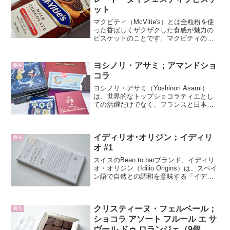
ット
マクビティ（McVitie's）とは全粒粉を使
った香ばしくザクザクした食感が魅力の
ビスケットのことです。マクビティの歴
史は、1830年イギリス北部のスコットラ
ンドでロバート・マクビティ氏が創業し
たのが始まりです。マクビティ ミルク
ヨシノリ・アサミ；アマンドショ
商品
チョコレー...
コラ
ヨシノリ・アサミ（Yoshinori Asami）
は、世界的なトップショコラティエとし
ての活躍だけでなく、フランスと日本の
ショコラ界の架け橋として歩んできた浅
見欣則氏のブランドです。浅見欣則氏
は、フランス北東部のストラスブールに
イディリオ･オリジン；イディリ
ある老舗「パ...
商品
オ #1
スイスのBean to barブランド、イディリ
オ・オリジン（Idilio Origins）は、スペイ
ン語で自然との調和を意味する「イディ
リオ」と、選び抜かれたベネズエラのシ
ングルオリジンのカカオだけを取り扱う
「オリジン」という精神を表して...
クリスティーヌ・フェルベール；
商品
ショコラ アソート フルール エ サ
ヴール ドゥ ロランジェ（9個