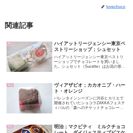
lovechoco
関連記事
ハイアットリージェンシー東京ペ
商品
ストリーショップ；シュセット
ハイアットリージェンシー東京ペストリ
ーショップでチョコレートを買いまし
た。シュセット（Sucette）はお花の形を
した柄付きのチョコレートです。透明の
パッケージで中央に、フランスのヴォル
ヴォンヌにブティックを構えるショコラ
ヴィアザビオ；カカオニブ・ハー
ティエ、クリスチャ...
商品
ト・オレンジ
バレンタインシーズンに渋谷ヒカリエで
開催されていたショコラZAKKAフェステ
ィバルの「森へのチケットチョコレート
展」に出店していたヴィアザビオ（VIA
THE BIO）で、カカオニブ・ハート・オ
レンジを買いました。小さな四角いクリ
明治；マクビティ ミルクチョコ
アケースに...
商品
レート ダイジェスティブビスケ