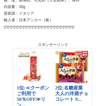
糖、塩、膨張剤、乳化剤（大豆由来）、香料
内容量：30g
原産国：イタリア
輸入者：日本アンカー（株）
ღღღღღღღღღღღღღღღღღღღღღღღ
スポンサーリンク