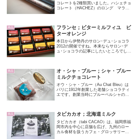
コレートを2種類買いました。ハシェチョ
コレート（HACHEZ）のロング マラカ
イボとロング ミルクカプチーノです。
上がハシェチョコレート ロング ミル
クカプチーノ（COCOA DE BALAO）、
フランセ；ビターミルフィユ ビ
下がハシ...
商品
ターオレンジ
本日から伊勢丹のサロン･デュ･ショコラ
2012の開催ですね。本来ならサロン･デ
ュ･ショコラの記事にしたいところでした
が、残念なことに、今週は東京を離れて
いまして新宿伊勢丹に行けません。週末
くらいは覗きに行けると良いんですけ
オ・シャ・ブルー；シャ・ブルー
ど。他のチョコレー...
商品
ミルクチョコレート
オウ・シャ・ブルー（Au Chat Bleu）は
パリに1912年創業した老舗ショコラティ
エです。創業当時にブルーペルシャの双
子の猫がいたのが名前の由来とか。大量
生産をせず、昔ながらの製法で丁寧に作
られている、日本ではまだ発売されてい
タビカカオ；北海道ミルク
ないブラ...
商品
タビカカオ（tabi CACAO）は、福岡県福
岡市内を中心に店舗を広げ、九州のロー
カル食材を扱うカフェ・グロッサリース
トアのアンドローカルズ（＆LOCALS）