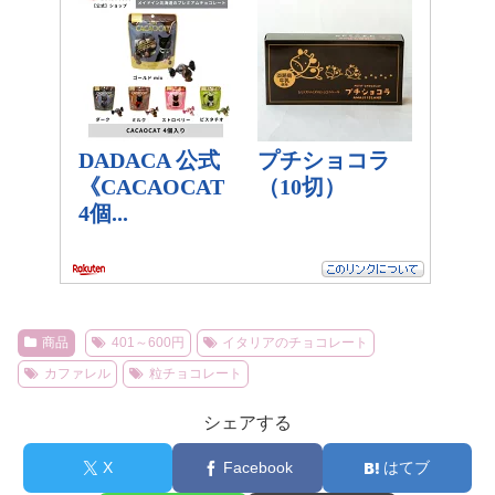
商品
401～600円
イタリアのチョコレート
カファレル
粒チョコレート
シェアする
X
Facebook
はてブ