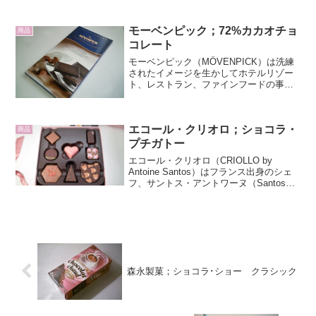
のチョコレートブランドで、ビーン・ト
ゥ・バーチョコレートを製造・販売して
います。ブ...
モーベンピック；72%カカオチョ
商品
コレート
モーベンピック（MÖVENPICK）は洗練
されたイメージを生かしてホテルリゾー
ト、レストラン、ファインフードの事業
を展開するスイスの食品メーカーです。
そんなモーベンピックチョコレートは、
「スイスで100年以上の歴史を持つメーカ
エコール・クリオロ；ショコラ・
ーで製造され、...
商品
プチガトー
エコール・クリオロ（CRIOLLO by
Antoine Santos）はフランス出身のシェ
フ、サントス・アントワーヌ（Santos
Antoine）のパティスリー。エコールはフ
ランス語で学校という意味で、クリオロ
はカカオの品種のひとつ。元...
森永製菓；ショコラ･ショー クラシック