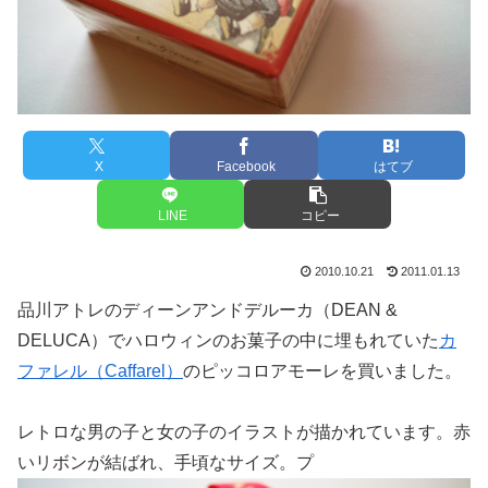
X
Facebook
はてブ
LINE
コピー
2010.10.21
2011.01.13
品川アトレのディーンアンドデルーカ（DEAN &
DELUCA）でハロウィンのお菓子の中に埋もれていた
カ
ファレル（Caffarel）
のピッコロアモーレを買いました。
レトロな男の子と女の子のイラストが描かれています。赤
いリボンが結ばれ、手頃なサイズ。プ