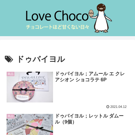
ドゥバイヨル
ドゥバイヨル；アムール エ クレ
商品
アシオン ショコラテ 6P
2021.04.12
ドゥバイヨル；レットル ダムー
商品
ル（9個）