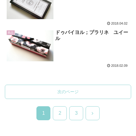
2018.04.02
ドゥバイヨル；プラリネ ユイー
商品
ル
2018.02.09
次のページ
次
1
2
3
へ