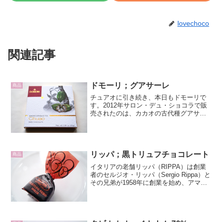
lovechoco
関連記事
ドモーリ；グアサーレ
商品
チュアオに引き続き、本日もドモーリで
す。2012年サロン・デュ・ショコラで販
売されたのは、カカオの古代種グアサー
レです。グアサーレ（CACAO
GUASARE）70%カカオです。パッケー
ジは白を基調にした正方形の箱で、緑色
のカカオが描かれて...
リッパ；黒トリュフチョコレート
商品
イタリアの老舗リッパ（RIPPA）は創業
者のセルジオ・リッパ（Sergio Rippa）と
その兄弟が1958年に創業を始め、アマレ
ッティとバーチ・ディ・ダーマで有名に
なりました。黒トリュフチョコレート
（Tartufo Nero Dolce）...