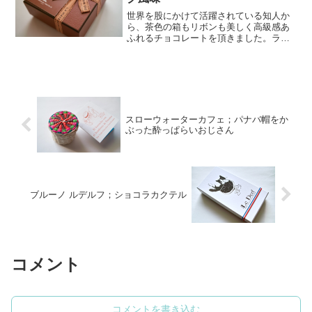
世界を股にかけて活躍されている知人か
ら、茶色の箱もリボンも美しく高級感あ
ふれるチョコレートを頂きました。ラ・
メゾン・デュ・ショコラ（La Maison du
Chocolat）のコフレ・ドゥ・トリュフの
コニャック風味（Coffret tru...
スローウォーターカフェ；パナバ帽をか
ぶった酔っぱらいおじさん
ブルーノ ルデルフ；ショコラカクテル
コメント
コメントを書き込む