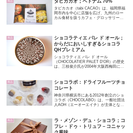
タビカカオ；ベトナム 70%
商品
タビカカオ（tabi CACAO）は、福岡県福
岡市内を中心に店舗を広げ、九州のロー
カル食材を扱うカフェ・グロッサリース
トアのアンドローカルズ（＆LOCALS）
のチョコレートブランドで、ビーン・ト
ゥ・バーチョコレートを製造・販売して
います。ブ...
ショコラティエ パレ ド オール；
商品
からだにおいしすぎるショコラ
QHプレミアム
ショコラティエ パレ ド オール
（CHOCOLATIER PALET D’OR）の歴史
は、三枝俊介氏が2004年大阪西梅田にブ
ティックをオープンしたことに始まりま
す。ブランド名の由来は、故モーリス・
ベルナシオン氏のスペシャリテ、「パレ
ショコラボ：ドライフルーツチョ
商品
ドオー...
コレート
神奈川県横浜市にある2012年創立のショ
コラボ（CHOCOLABO）は、一般社団法
人AOH（エーオーエイチ）が主体となっ
た就労移行支援施設で、マーケットを意
識しつつ、健常者と障がい者が共生・共
働してつくる商品としてチョコレート等
ラ・メゾン・デュ・ショコラ；コ
商品
のスイーツを...
フレ・ドゥ・トリュフ－コニャッ
ク風味