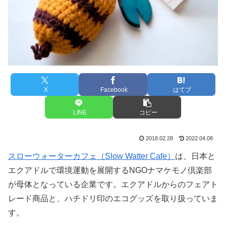
X
Facebook
はてブ
LINE
コピー
2018.02.28
2022.04.08
スローウォーターカフェ（Slow Watter Cafe）
は、日本と
エクアドルで環境運動を展開するNGOナマケモノ倶楽部
が母体となっている企業です。エクアドルからのフェアト
レード商品と、ハチドリ印のエコグッズを取り扱っていま
す。