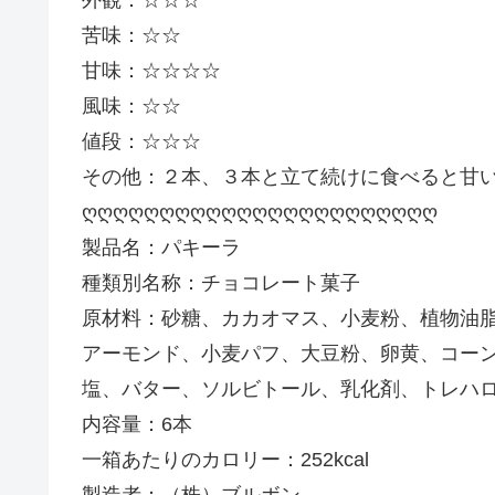
苦味：☆☆
甘味：☆☆☆☆
風味：☆☆
値段：☆☆☆
その他：２本、３本と立て続けに食べると甘
ღღღღღღღღღღღღღღღღღღღღღღღ
製品名：パキーラ
種類別名称：チョコレート菓子
原材料：砂糖、カカオマス、小麦粉、植物油
アーモンド、小麦パフ、大豆粉、卵黄、コー
塩、バター、ソルビトール、乳化剤、トレハ
内容量：6本
一箱あたりのカロリー：252kcal
製造者：（株）ブルボン