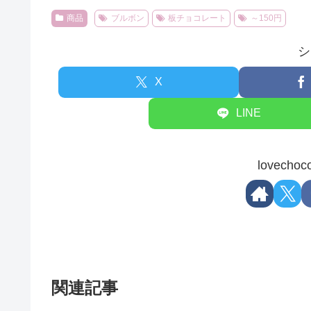
商品
ブルボン
板チョコレート
～150円
シ
X
LINE
lovec
関連記事