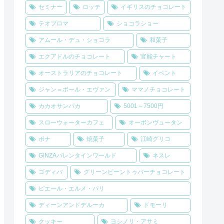
セミナー
ロッテ
イギリスのチョコレート
テオブロマ
ショコラショー
アムール・デュ・ショコラ
和菓子
エクアドルのチョコレート
官能チャート
オーストラリアのチョコレート
イベント
ジャン＝ポール・エヴァン
ママノチョコレート
カカオサンパカ
5001～7500円
スローウォーターカフェ
オーボンヴュータン
ボナ
焼菓子
江崎グリコ
GINZAバレンタインワールド
ネスレ
ゴディバ
グリーンビーントゥバーチョコレート
ピエール・エルメ・パリ
ディーンアンドデルーカ
ドモーリ
クッキー
ヨシノリ・アサミ