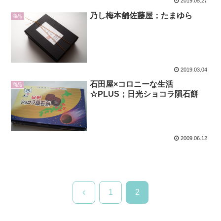
2019.05.27
乃し梅本舗佐藤屋；たまゆら
商品
2019.03.04
石田屋×コロニーな生活
商品
☆PLUS；日光ショコラ隕石餅
2009.06.12
前
1
2
へ