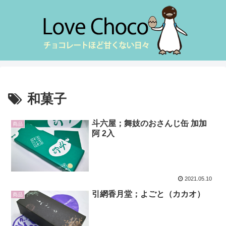
和菓子
斗六屋；舞妓のおさんじ缶 加加
商品
阿 2入
2021.05.10
引網香月堂；よごと（カカオ）
商品