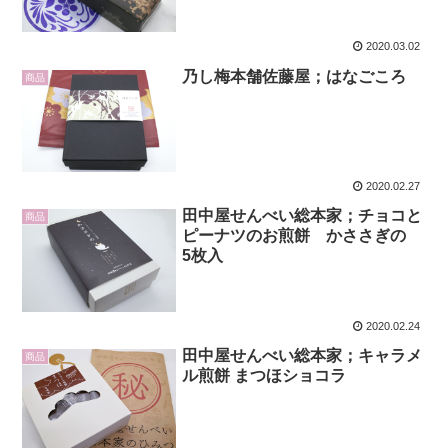
2020.03.02
乃し梅本舗佐藤屋；はなごころ
商品
2020.02.27
田中屋せんべい総本家；チョコと
商品
ピーナツのお煎餅 かささぎの
5枚入
2020.02.24
田中屋せんべい総本家；キャラメ
商品
ル煎餅 まつほショコラ